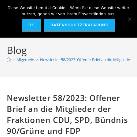
Diese Website benutzt Cookies. Wenn Sie diese Website weiter
nutzen, gehen wir von Ihrem Einverständnis aus.
Menü
OK
DATENSCHUTZERKLÄRUNG
Zum
Inhalt
Blog
springen
>
Allgemein
>
Newsletter 58/2023: Offener Brief an die Mitglieder
Newsletter 58/2023: Offener
Brief an die Mitglieder der
Fraktionen CDU, SPD, Bündnis
90/Grüne und FDP