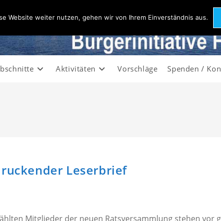
se Website weiter nutzen, gehen wir von Ihrem Einverständnis aus.
bschnitte
Aktivitäten
Vorschläge
Spenden / Kon
druckender Leserbrief
wählten Mitglieder der neuen Ratsversammlung stehen vor 