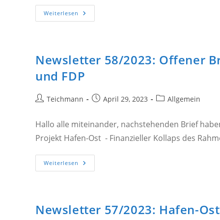
Newsletter
Weiterlesen
59/2023:
Brief
An
Die
Kommunalaufsicht
Newsletter 58/2023: Offener Br
und FDP
Beitrags-
Beitrag
Beitrags-
Teichmann
April 29, 2023
Allgemein
Autor:
veröffentlicht:
Kategorie:
Hallo alle miteinander, nachstehenden Brief haben
Projekt Hafen-Ost - Finanzieller Kollaps des Rah
Newsletter
Weiterlesen
58/2023:
Offener
Brief
An
Die
Mitglieder
Newsletter 57/2023: Hafen-Ost 
Der
Fraktionen