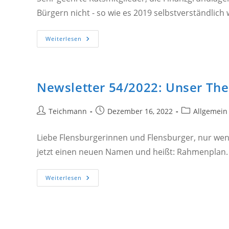
Bürgern nicht - so wie es 2019 selbstverständlich 
Newsletter
Weiterlesen
55/2022:
Brief
An
Die
Ratsmitglieder
Newsletter 54/2022: Unser Th
Beitrags-
Beitrag
Beitrags-
Teichmann
Dezember 16, 2022
Allgemein
Autor:
veröffentlicht:
Kategorie:
Liebe Flensburgerinnen und Flensburger, nur wen
jetzt einen neuen Namen und heißt: Rahmenplan.
Newsletter
Weiterlesen
54/2022:
Unser
Thema
….
Die
Hafen-
Ost-