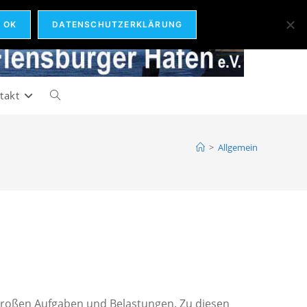
OK
DATENSCHUTZERKLÄRUNG
takt
Website-
Suche
>
Allgemein
umschalten
großen Aufgaben und Belastungen. Zu diesen