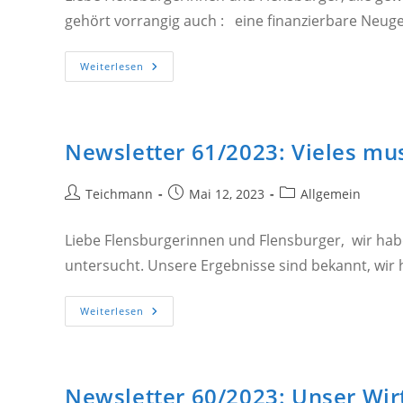
gehört vorrangig auch : eine finanzierbare Neug
Newsletter
Weiterlesen
62/2023:
Ein
Beeindruckender
Leserbrief
Newsletter 61/2023: Vieles mus
Beitrags-
Beitrag
Beitrags-
Teichmann
Mai 12, 2023
Allgemein
Autor:
veröffentlicht:
Kategorie:
Liebe Flensburgerinnen und Flensburger, wir habe
untersucht. Unsere Ergebnisse sind bekannt, wir h
Newsletter
Weiterlesen
61/2023:
Vieles
Muss
Sich
Ändern…
So
Newsletter 60/2023: Unser Wi
Darf