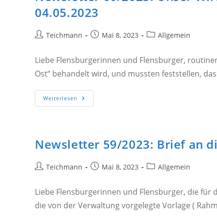
Es
04.05.2023
Nicht
Weitergehen!
Beitrags-
Beitrag
Beitrags-
Teichmann
Mai 8, 2023
Allgemein
Autor:
veröffentlicht:
Kategorie:
Liebe Flensburgerinnen und Flensburger, routin
Ost“ behandelt wird, und mussten feststellen, d
Newsletter
Weiterlesen
60/2023:
Unser
Wirtschaftshafen
–
Ein
Thema
Newsletter 59/2023: Brief an 
In
Der
Ratsversammlung
Am
Beitrags-
Beitrag
Beitrags-
Teichmann
Mai 8, 2023
Allgemein
04.05.2023
Autor:
veröffentlicht:
Kategorie:
Liebe Flensburgerinnen und Flensburger, die für 
die von der Verwaltung vorgelegte Vorlage ( Ra