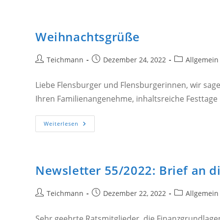
Gesamtkosten,
Finanzierung,
Alles
Ist
Unklar
Weihnachtsgrüße
–
Geplant
Wird
Trotzdem
Beitrags-
Beitrag
Beitrags-
Teichmann
Dezember 24, 2022
Allgemein
Weiter
Autor:
veröffentlicht:
Kategorie:
Liebe Flensburger und Flensburgerinnen, wir sag
Ihren Familienangenehme, inhaltsreiche Festtage 
Weihnachtsgrüße
Weiterlesen
Newsletter 55/2022: Brief an d
Beitrags-
Beitrag
Beitrags-
Teichmann
Dezember 22, 2022
Allgemein
Autor:
veröffentlicht:
Kategorie:
Sehr geehrte Ratsmitglieder, die Finanzgrundlag