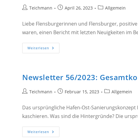
CDU,
SPD,
Beitrags-
Beitrag
Beitrags-
Teichmann
April 26, 2023
Allgemein
Bündnis
Autor:
veröffentlicht:
Kategorie:
90/Grüne
Und
Liebe Flensburgerinnen und Flensburger, positiv
FDP
waren, einen Bericht mit letzten Neuigkeiten im 
Newsletter
Weiterlesen
57/2023:
Hafen-
Ost
+
Eine
Wichtige
Newsletter 56/2023: Gesamtkost
Nachricht
Für
Sie?
Beitrags-
Beitrag
Beitrags-
Teichmann
Februar 15, 2023
Allgemein
Autor:
veröffentlicht:
Kategorie:
Das ursprüngliche Hafen-Ost-Sanierungskonzept
kaschieren. Was sind die Hintergründe? Die ursp
Newsletter
Weiterlesen
56/2023: