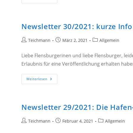
31/2021:
Nachtrag
Zum
Newsletter
27/2021
Newsletter 30/2021: kurze Inf
Beitrags-
Beitrag
Beitrags-
Teichmann
März 2, 2021
Allgemein
Autor:
veröffentlicht:
Kategorie:
Liebe Flensburgerinen und liebe Flensburger, leid
Erlaubnis für eine Veröffentlichung erhalten habe
Newsletter
Weiterlesen
30/2021:
Kurze
Information
Zwischendurch
Newsletter 29/2021: Die Hafen-
Beitrags-
Beitrag
Beitrags-
Teichmann
Februar 4, 2021
Allgemein
Autor:
veröffentlicht:
Kategorie: