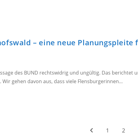
fswald – eine neue Planungspleite f
age des BUND rechtswidrig und ungültig. Das berichtet un
. Wir gehen davon aus, dass viele Flensburgerinnen…
1
2
Zur vorherigen Seite