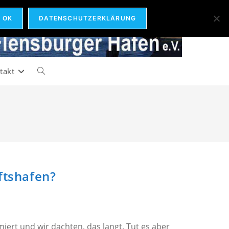
OK
DATENSCHUTZERKLÄRUNG
takt
Website-
Suche
umschalten
ftshafen?
iert und wir dachten, das langt. Tut es aber