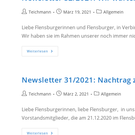
Hafensanierung?
Beitrags-
Beitrag
Beitrags-
Teichmann
März 19, 2021
Allgemein
Autor:
veröffentlicht:
Kategorie:
Liebe Flensburgerinnen und Flensburger, in Verb
Wir haben sie im Rahmen unserer noch immer n
Newsletter
Weiterlesen
32/2021:
Wir
Warten
Auf
Aufklärung,
Frau
Newsletter 31/2021: Nachtrag
Lange
Beitrags-
Beitrag
Beitrags-
Teichmann
März 2, 2021
Allgemein
Autor:
veröffentlicht:
Kategorie:
Liebe Flensburgerinnen, liebe Flensburger, in un
Vorstandsmitglieder, die am 21.12.2020 im Flens
Newsletter
Weiterlesen